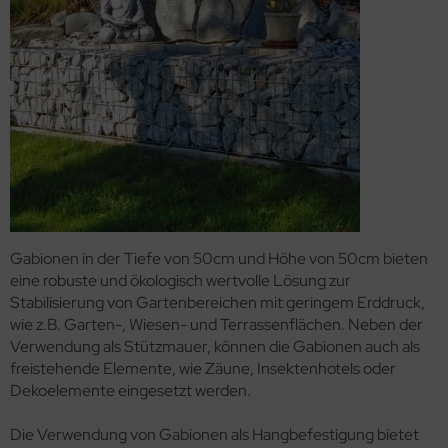
sy Screen #one
au / graphit
sy Screen #one
aun / grau
sy Screen #one
aun / graphit
Gabionen in der Tiefe von 50cm und Höhe von 50cm bieten
eine robuste und ökologisch wertvolle Lösung zur
sy Screen #one
Stabilisierung von Gartenbereichen mit geringem Erddruck,
aphit / grau
wie z.B. Garten-, Wiesen- und Terrassenflächen. Neben der
Verwendung als Stützmauer, können die Gabionen auch als
freistehende Elemente, wie Zäune, Insektenhotels oder
sy Screen #one
Dekoelemente eingesetzt werden.
aphit / braun
Die Verwendung von Gabionen als Hangbefestigung bietet