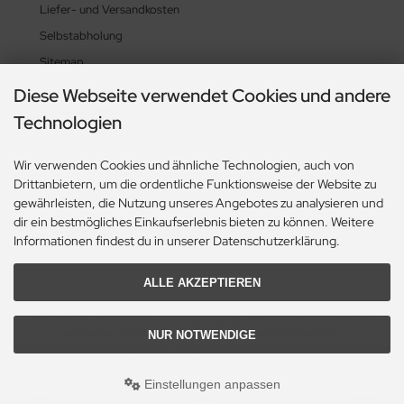
Liefer- und Versandkosten
Selbstabholung
Sitemap
Diese Webseite verwendet Cookies und andere
Zahlungsmethoden
Technologien
Wir verwenden Cookies und ähnliche Technologien, auch von
Drittanbietern, um die ordentliche Funktionsweise der Website zu
Social Media
gewährleisten, die Nutzung unseres Angebotes zu analysieren und
dir ein bestmögliches Einkaufserlebnis bieten zu können. Weitere
Informationen findest du in unserer Datenschutzerklärung.
ALLE AKZEPTIEREN
Alle Preise inkl. gesetzl. MwSt. zzgl.
Versandkosten
. Die durchgestrichenen Preise
entsprechen dem bisherigen Preis bei GaNaTech Gabionen Shop.
NUR NOTWENDIGE
GaNaTech Gabionen Shop © 2026 | Template © 2009-2026 by modified eCommerce
Shopsoftware
Einstellungen anpassen