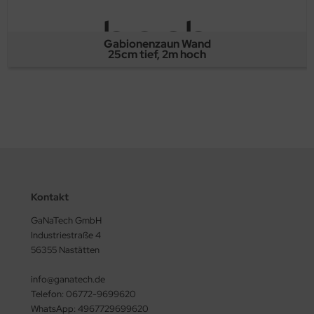
Gabionenzaun Wand
25cm tief, 2m hoch
Kontakt
GaNaTech GmbH
Industriestraße 4
56355 Nastätten
info@ganatech.de
Telefon: 06772-9699620
WhatsApp: 4967729699620