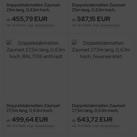
 tief, 1,5m hoch
Doppelstabmatten Zaunset
Doppelstabmatten Zaunset
25m lang, 0,63m hoch,
25m lang, 0,63m hoch,
RAL7016 anthrazit
feuerverzinkt
455,79 EUR
587,15 EUR
ab
ab
inkl. 19 % MwSt. zzgl.
Versandkosten
inkl. 19 % MwSt. zzgl.
Versandkosten
bionenwand
/50cm tief, 2m hoch
bionenwand
 tief, 2m hoch
Doppelstabmatten Zaunset
Doppelstabmatten Zaunset
27,5m lang, 0,63m hoch,
27,5m lang, 0,63m hoch,
RAL7016 anthrazit
feuerverzinkt
499,64 EUR
643,72 EUR
ab
ab
inkl. 19 % MwSt. zzgl.
Versandkosten
inkl. 19 % MwSt. zzgl.
Versandkosten