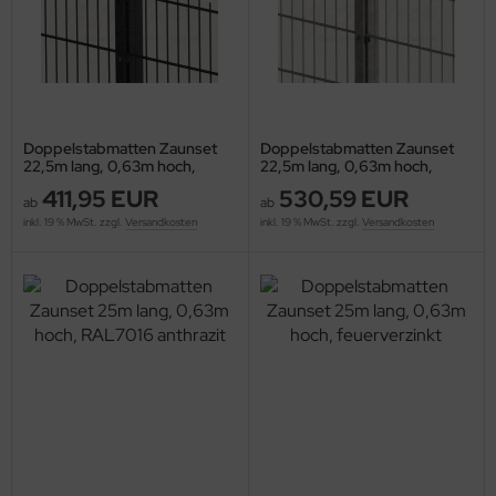
Doppelstabmatten Zaunset
Doppelstabmatten Zaunset
22,5m lang, 0,63m hoch,
22,5m lang, 0,63m hoch,
RAL7016 anthrazit
feuerverzinkt
411,95 EUR
530,59 EUR
ab
ab
inkl. 19 % MwSt. zzgl.
Versandkosten
inkl. 19 % MwSt. zzgl.
Versandkosten
bionenwand
/50cm tief, 1,5m hoch
bionenwand