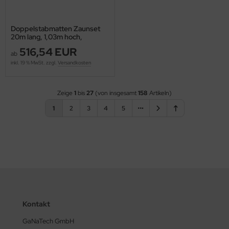
Doppelstabmatten Zaunset
20m lang, 1,03m hoch,
RAL7016 anthrazit
516,54 EUR
ab
inkl. 19 % MwSt. zzgl.
Versandkosten
Zeige
1
bis
27
(von insgesamt
158
Artikeln)
1
2
3
4
5
Kontakt
GaNaTech GmbH