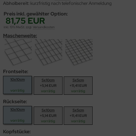
Abholbereit:
kurzfristig nach telefonischer Anmeldung
Preis inkl. gewählter Option:
81,75 EUR
inkl. 19% MwSt. zzgl.
Versandkosten
Maschenweite:
Frontseite:
10x10cm
5x10cm
5x5cm
+5,14 EUR
+11,41 EUR
vorrätig
vorrätig
vorrätig
Rückseite:
10x10cm
5x10cm
5x5cm
+5,14 EUR
+11,41 EUR
vorrätig
vorrätig
vorrätig
Kopfstücke: