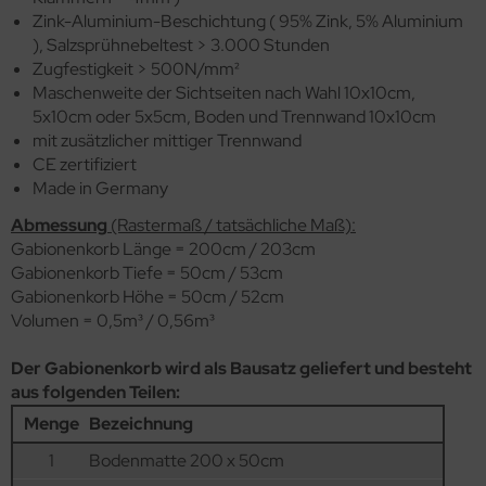
Zink-Aluminium-Beschichtung ( 95% Zink, 5% Aluminium
), Salzsprühnebeltest > 3.000 Stunden
Zugfestigkeit > 500N/mm²
Maschenweite der Sichtseiten nach Wahl 10x10cm,
5x10cm oder 5x5cm, Boden und Trennwand 10x10cm
mit zusätzlicher mittiger Trennwand
CE zertifiziert
Made in Germany
Abmessung
(Rastermaß / tatsächliche Maß):
Gabionenkorb Länge = 200cm / 203cm
Gabionenkorb Tiefe = 50cm / 53cm
Gabionenkorb Höhe = 50cm / 52cm
Volumen = 0,5m³ / 0,56m³
Der Gabionenkorb wird als Bausatz geliefert und besteht
aus folgenden Teilen:
Menge
Bezeichnung
1
Bodenmatte 200 x 50cm