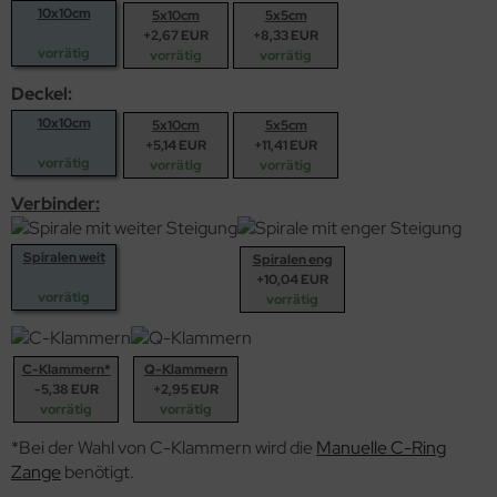
10x10cm
5x10cm
5x5cm
+2,67 EUR
+8,33 EUR
vorrätig
vorrätig
vorrätig
Deckel:
10x10cm
5x10cm
5x5cm
+5,14 EUR
+11,41 EUR
vorrätig
vorrätig
vorrätig
Verbinder:
Spiralen weit
Spiralen eng
+10,04 EUR
vorrätig
vorrätig
C-Klammern*
Q-Klammern
-5,38 EUR
+2,95 EUR
vorrätig
vorrätig
*Bei der Wahl von C-Klammern wird die
Manuelle C-Ring
Zange
benötigt.