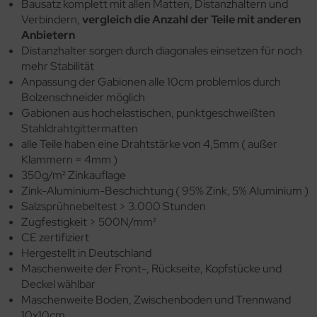
Bausatz komplett mit allen Matten, Distanzhaltern und
Verbindern,
vergleich die Anzahl der Teile mit anderen
Anbietern
Distanzhalter sorgen durch diagonales einsetzen für noch
mehr Stabilität
Anpassung der Gabionen alle 10cm problemlos durch
Bolzenschneider möglich
Gabionen aus hochelastischen, punktgeschweißten
Stahldrahtgittermatten
alle Teile haben eine Drahtstärke von 4,5mm ( außer
Klammern = 4mm )
350g/m² Zinkauflage
Zink-Aluminium-Beschichtung ( 95% Zink, 5% Aluminium )
Salzsprühnebeltest > 3.000 Stunden
Zugfestigkeit > 500N/mm²
CE zertifiziert
Hergestellt in Deutschland
Maschenweite der Front-, Rückseite, Kopfstücke und
Deckel wählbar
Maschenweite Boden, Zwischenboden und Trennwand
10x10cm