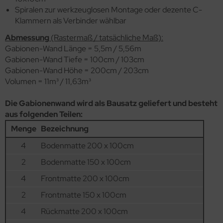
Spiralen zur werkzeuglosen Montage oder dezente C-
Klammern als Verbinder wählbar
Abmessung
(Rastermaß / tatsächliche Maß):
Gabionen-Wand Länge = 5,5m / 5,56m
Gabionen-Wand Tiefe = 100cm / 103cm
Gabionen-Wand Höhe = 200cm / 203cm
Volumen = 11m³ / 11,63m³
Die Gabionenwand wird als Bausatz geliefert und besteht
aus folgenden Teilen:
Menge
Bezeichnung
4
Bodenmatte 200 x 100cm
2
Bodenmatte 150 x 100cm
4
Frontmatte 200 x 100cm
2
Frontmatte 150 x 100cm
4
Rückmatte 200 x 100cm