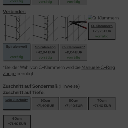
vorrätig
vorrätig
vorrätig
Verbinder:
Q-Klammern
+25,25 EUR
vorrätig
Spiralen weit
Spiralen eng
C-Klammern*
+42,94 EUR
-11,04 EUR
vorrätig
vorrätig
vorrätig
*Bei der Wahl von C-Klammern wird die
Manuelle C-Ring
Zange
benötigt.
Zuschnitt auf Sondermaß
(Hinweise)
Zuschnitt auf Tiefe:
kein Zuschnitt
90cm
80cm
70cm
+71,40 EUR
+71,40 EUR
+71,40 EUR
60cm
+71,40 EUR