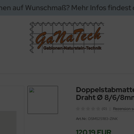
nen auf Wunschmaß? Mehr Infos findest
Doppelstabmatte
Draht Ø 8/6/8mm
|
Rezension s
(0)
Art.Nr.:
DSMS251183-ZINK
120,19 EUR