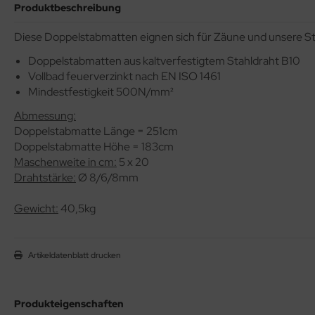
Produktbeschreibung
Diese Doppelstabmatten eignen sich für Zäune und unsere 
Doppelstabmatten aus kaltverfestigtem Stahldraht B10
Vollbad feuerverzinkt nach EN ISO 1461
Mindestfestigkeit 500N/mm²
Abmessung:
Doppelstabmatte Länge = 251cm
bionenwand
Doppelstabmatte Höhe = 183cm
/50cm tief, 1,5m hoch
Maschenweite in cm:
5 x 20
Drahtstärke:
Ø 8/6/8mm
Gewicht:
40,5kg
Artikeldatenblatt drucken
Produkteigenschaften
bionenwand