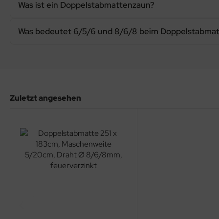
Was ist ein Doppelstabmattenzaun?
bionenwand
 tief, 2m hoch
Was bedeutet 6/5/6 und 8/6/8 beim Doppelstabma
Zuletzt angesehen