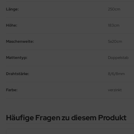
 tief, 1,5m hoch
Länge:
250cm
Höhe:
183cm
Maschenweite:
5x20cm
Mattentyp:
Doppelstab
bionenwand
/50cm tief, 2m hoch
Drahtstärke:
8/6/8mm
Farbe:
verzinkt
Häufige Fragen zu diesem Produkt