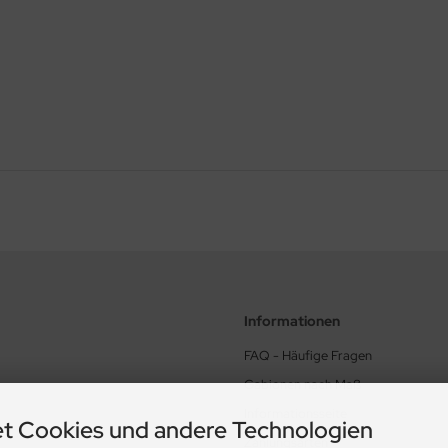
Informationen
FAQ - Häufige Fragen
Gabionen nach Maß
Informationsseite
t Cookies und andere Technologien
Zahlungsarten